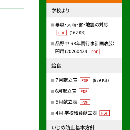
学校より
暴風・大雨・雷・地震の対応
(162 KB)
PDF
品野中 R8年間行事計画表(公
開用)20260424
PDF
給食
７月献立表
(829 KB)
PDF
6月献立表
PDF
５月献立表
PDF
４月 学校給食献立表
PDF
いじめ防止基本方針