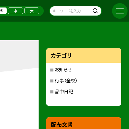
準
中
大
カテゴリ
お知らせ
行事（全校）
品中日記
配布文書