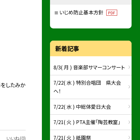
いじめ防止基本方針
PDF
新着記事
8/3( 月 ) 音楽部サマーコンサート
7/22( 水 ) 特別合唱団 県大会
形をしたみか
へ！
7/22( 水 ) 中総体愛日大会
7/21( 火 ) PTA主催「陶芸教室」
7/21( 火 ) 祇園祭
いいね(0)