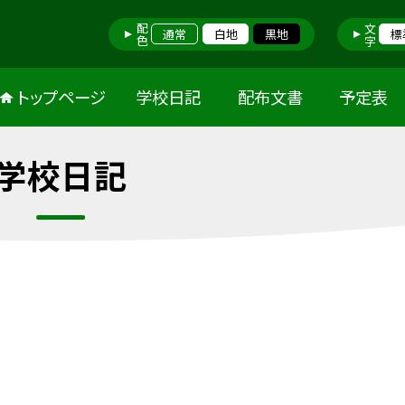
配色
文字
通常
白地
黒地
標
トップページ
学校日記
配布文書
予定表
学校日記