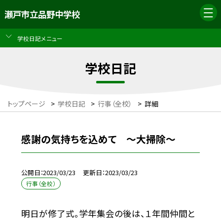
瀬戸市立品野中学校
学校日記メニュー
学校日記
トップページ
>
学校日記
>
行事（全校）
>
詳細
感謝の気持ちを込めて 〜大掃除〜
公開日
2023/03/23
更新日
2023/03/23
行事（全校）
明日が修了式。学年集会の後は、１年間仲間と