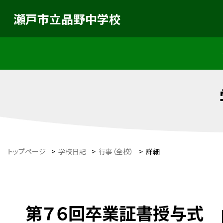
瀬戸市立品野中学校
トップページ
>
学校日記
>
行事（全校）
>
詳細
第７６回卒業証書授与式 p