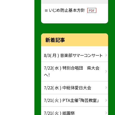
いじめ防止基本方針
PDF
新着記事
8/3( 月 ) 音楽部サマーコンサート
7/22( 水 ) 特別合唱団 県大会
へ！
7/22( 水 ) 中総体愛日大会
7/21( 火 ) PTA主催「陶芸教室」
7/21( 火 ) 祇園祭