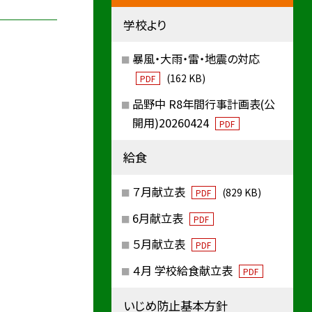
学校より
暴風・大雨・雷・地震の対応
(162 KB)
PDF
品野中 R8年間行事計画表(公
開用)20260424
PDF
給食
７月献立表
(829 KB)
PDF
6月献立表
PDF
５月献立表
PDF
４月 学校給食献立表
PDF
いじめ防止基本方針