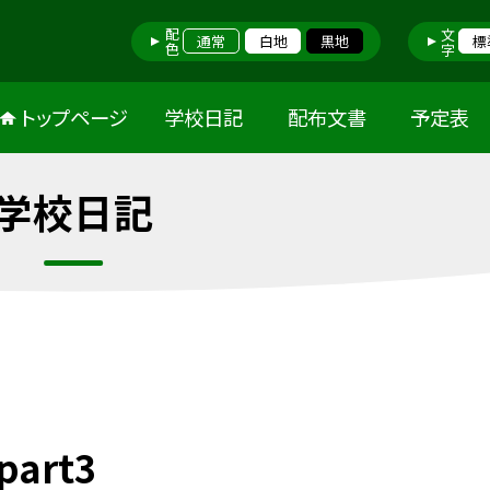
配色
文字
通常
白地
黒地
標
トップページ
学校日記
配布文書
予定表
学校日記
art3