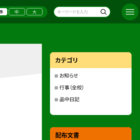
準
中
大
カテゴリ
お知らせ
行事（全校）
品中日記
配布文書