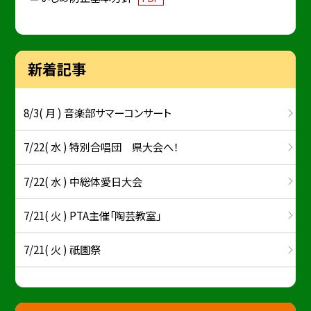
新着記事
8/3( 月 ) 音楽部サマーコンサート
7/22( 水 ) 特別合唱団 県大会へ！
7/22( 水 ) 中総体愛日大会
7/21( 火 ) PTA主催「陶芸教室」
7/21( 火 ) 祇園祭