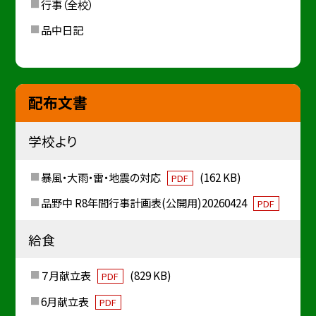
行事（全校）
品中日記
配布文書
学校より
暴風・大雨・雷・地震の対応
(162 KB)
PDF
品野中 R8年間行事計画表(公開用)20260424
PDF
給食
７月献立表
(829 KB)
PDF
6月献立表
PDF