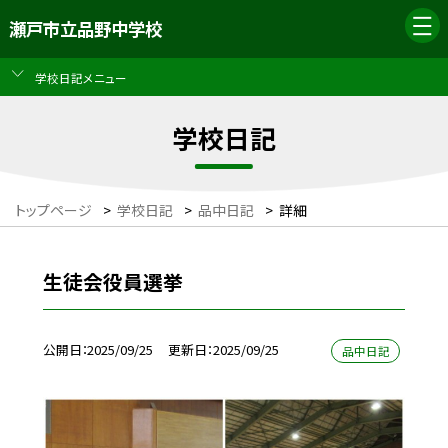
瀬戸市立品野中学校
学校日記メニュー
学校日記
トップページ
>
学校日記
>
品中日記
>
詳細
生徒会役員選挙
公開日
2025/09/25
更新日
2025/09/25
品中日記