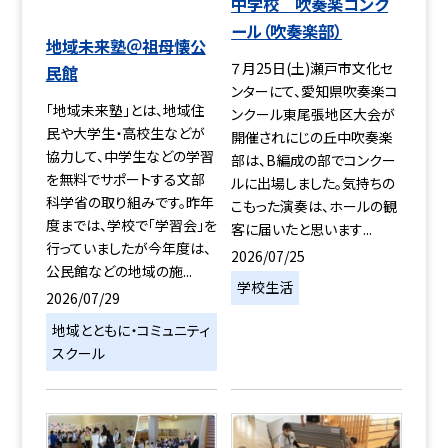
中学校 吹奏楽コンク
ール（吹奏楽部）
地域未来塾＠祖母懐公
７月25日(土)瀬戸市文化セ
民館
ンターにて、愛知県吹奏楽コ
「地域未来塾」とは、地域住
ンクール東尾張地区大会が
民や大学生・高校生などが
開催されにじの丘中吹奏楽
協力して、中学生などの学習
部は、B編成の部でコンクー
を無料でサポートする文部
ルに出場しました。気持ちの
科学省の取り組みです。昨年
こもった演奏は、ホールの観
度までは、学校で「学習会」を
客に届いたと思います...
行っていましたが今年度は、
2026/07/25
公民館などの地域の施...
学校生活
2026/07/29
地域とともに・コミュニティ
スクール