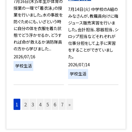
7月16日(木)5年生が体育の
授業の一環で「着衣泳」の授
7月14日(火）中学校のA組の
業を行いました。水の事故を
みなさんが、教職員向けに梅
防ぐためにも、いざという時
ジュース販売実習を行いま
に自分の体を衣服を着た状
した。会計担当、容器担当、シ
態でどう浮かせるか、どうす
ロップ担当などそれぞれが
れば命が救えるか消防隊員
仕事分担をして上手に実習
の方から学びました...
をすることができていまし
2026/07/16
た。
2026/07/14
学校生活
学校生活
1
2
3
4
5
6
7
»