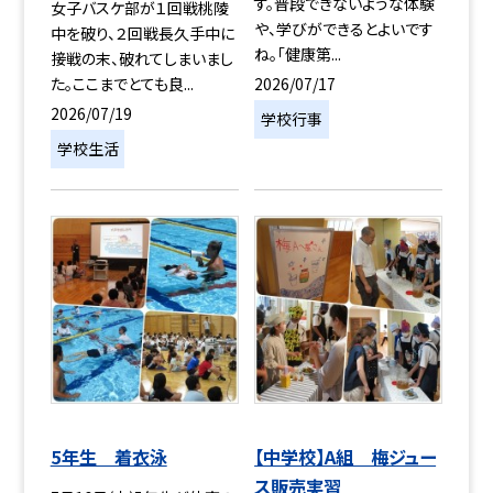
す。普段できないような体験
女子バスケ部が１回戦桃陵
や、学びができるとよいです
中を破り、２回戦長久手中に
ね。「健康第...
接戦の末、破れてしまいまし
2026/07/17
た。ここまでとても良...
2026/07/19
学校行事
学校生活
5年生 着衣泳
【中学校】A組 梅ジュー
ス販売実習