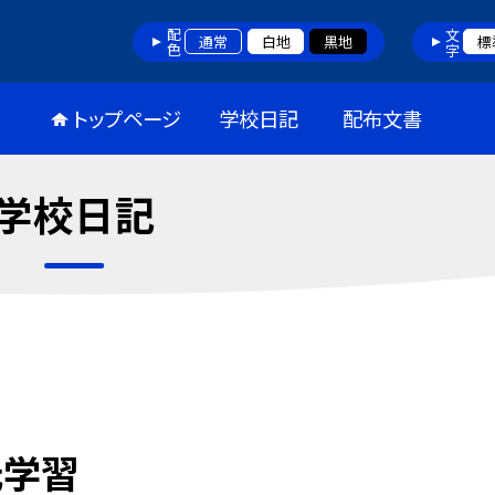
配色
文字
通常
白地
黒地
標
トップページ
学校日記
配布文書
学校日記
元学習