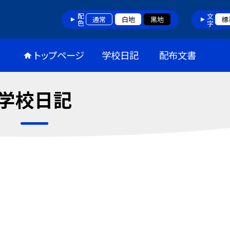
配色
文字
通常
白地
黒地
標
トップページ
学校日記
配布文書
学校日記