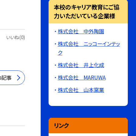
本校のキャリア教育にご協
力いただいている企業様
株式会社 中外陶園
いいね(0)
株式会社 ニッコーインテッ
ク
株式会社 井上化成
株式会社 MARUWA
の記事
株式会社 山本窯業
リンク