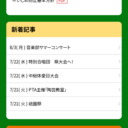
PDF
新着記事
8/3( 月 ) 音楽部サマーコンサート
7/22( 水 ) 特別合唱団 県大会へ！
7/22( 水 ) 中総体愛日大会
7/21( 火 ) PTA主催「陶芸教室」
7/21( 火 ) 祇園祭