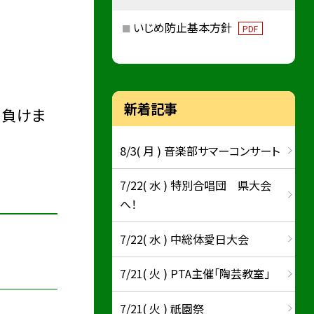
いじめ防止基本方針
PDF
新着記事
も負けま
8/3( 月 ) 音楽部サマーコンサート
7/22( 水 ) 特別合唱団 県大会
へ！
7/22( 水 ) 中総体愛日大会
7/21( 火 ) PTA主催「陶芸教室」
7/21( 火 ) 祇園祭