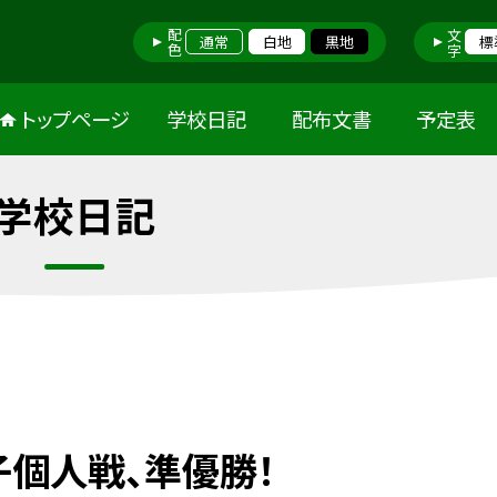
配色
文字
通常
白地
黒地
標
トップページ
学校日記
配布文書
予定表
学校日記
個人戦、準優勝！