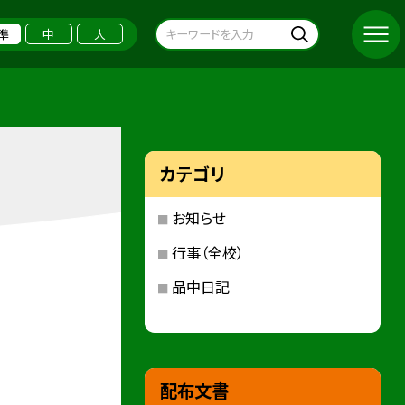
準
中
大
カテゴリ
お知らせ
行事（全校）
品中日記
配布文書