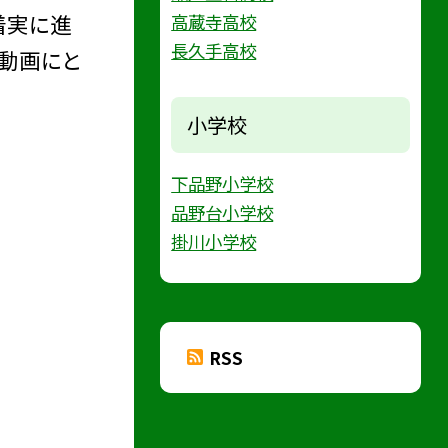
着実に進
高蔵寺高校
長久手高校
を動画にと
小学校
下品野小学校
品野台小学校
掛川小学校
RSS