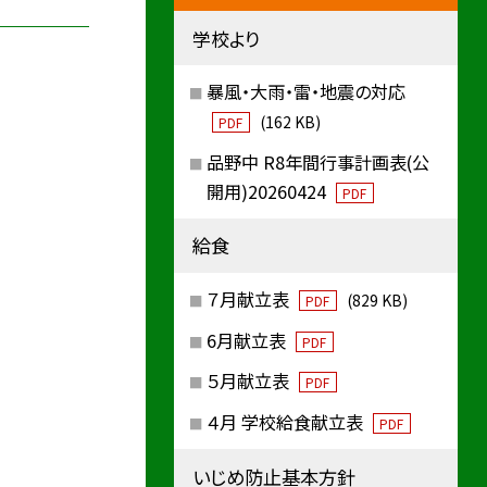
学校より
暴風・大雨・雷・地震の対応
(162 KB)
PDF
品野中 R8年間行事計画表(公
開用)20260424
PDF
給食
７月献立表
(829 KB)
PDF
6月献立表
PDF
５月献立表
PDF
４月 学校給食献立表
PDF
いじめ防止基本方針