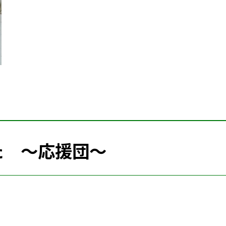
た 〜応援団〜