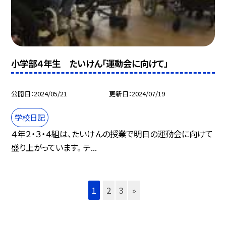
小学部４年生 たいけん「運動会に向けて」
公開日
2024/05/21
更新日
2024/07/19
学校日記
４年２・３・４組は、たいけんの授業で明日の運動会に向けて
盛り上がっています。 テ...
1
2
3
»