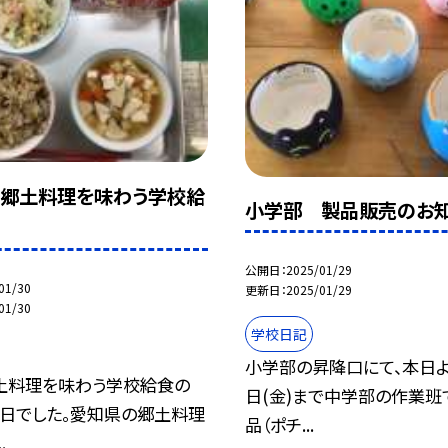
郷土料理を味わう学校給
小学部 製品販売のお
公開日
2025/01/29
01/30
更新日
2025/01/29
01/30
学校日記
小学部の昇降口にて、本日よ
郷土料理を味わう学校給食の
日(金)まで中学部の作業班
終日でした。愛知県の郷土料理
品（ポチ...
.