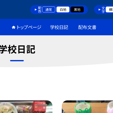
配色
文字
通常
白地
黒地
標
トップページ
学校日記
配布文書
学校日記