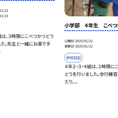
01/23
01/23
小学部 ４年生 こべつ
組は、３時限にこべつかつどう
公開日
2025/01/22
した。先生と一緒にお湯で手
更新日
2025/01/22
.
学校日記
４年２・３・４組は、２時限に
どうを行いました。歩行練習
たり、...