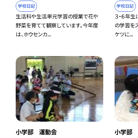
学校日記
学校日記
生活科や生活単元学習の授業で花や
３・６年
野菜を育てて観察しています。今年度
の学習をス
は、ホウセンカ...
ケツに...
小学部 運動会
小学部 