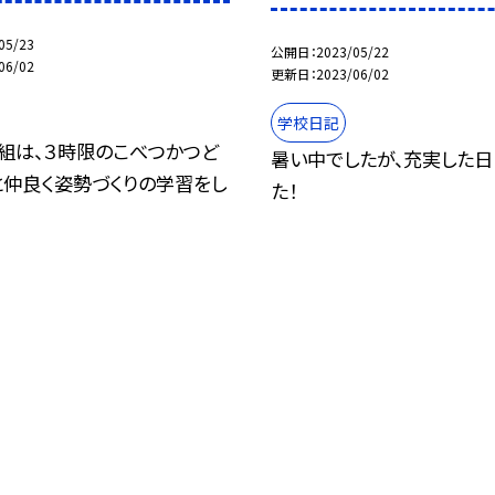
05/23
公開日
2023/05/22
06/02
更新日
2023/06/02
学校日記
４組は、３時限のこべつかつど
暑い中でしたが、充実した日
と仲良く姿勢づくりの学習をし
た！