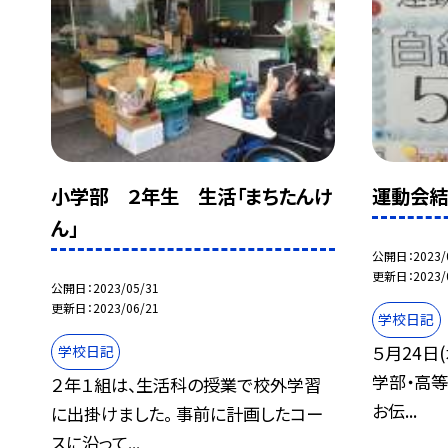
小学部 ２年生 生活「まちたんけ
運動会結
ん」
公開日
2023/
更新日
2023/
公開日
2023/05/31
更新日
2023/06/21
学校日記
５月24日
学校日記
学部・高
２年１組は、生活科の授業で校外学習
お伝...
に出掛けました。 事前に計画したコー
スに沿って...