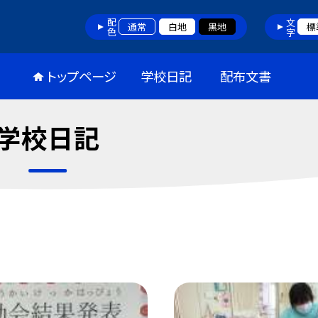
配色
文字
通常
白地
黒地
標
トップページ
学校日記
配布文書
学校日記