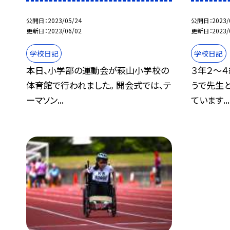
公開日
2023/05/24
公開日
2023/
更新日
2023/06/02
更新日
2023/
学校日記
学校日記
本日、小学部の運動会が萩山小学校の
３年２〜
体育館で行われました。 開会式では、テ
うで先生
ーマソン...
ています...