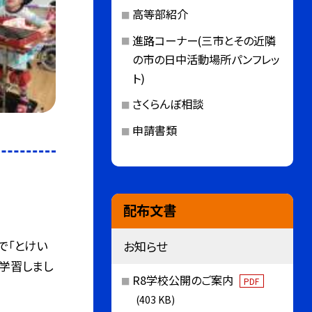
高等部紹介
進路コーナー(三市とその近隣
の市の日中活動場所パンフレッ
ト)
さくらんぼ相談
申請書類
配布文書
で「とけい
お知らせ
を学習しまし
R8学校公開のご案内
PDF
(403 KB)