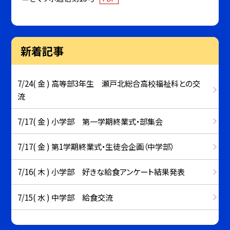
新着記事
7/24( 金 ) 高等部3年生 瀬戸北総合高校福祉科との交
流
7/17( 金 ) 小学部 第一学期終業式・部集会
7/17( 金 ) 第1学期終業式・生徒会企画（中学部）
7/16( 木 ) 小学部 好きな給食アンケート結果発表
7/15( 水 ) 中学部 給食交流